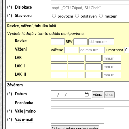
(*)
Dislokace
(*)
Stav vozu
provozní
odstaven
muzejní
Revize, vážení, tabulka laků
Vyplnění údajů v tomto oddílu není povinné.
Revize
REV
Vážení
Váženo
Hmotnost
LAK I
LAK II
LAK III
Závěrem
(*)
Datum
Poznámka
(*)
Vaše jméno
(*)
Váš e-mail