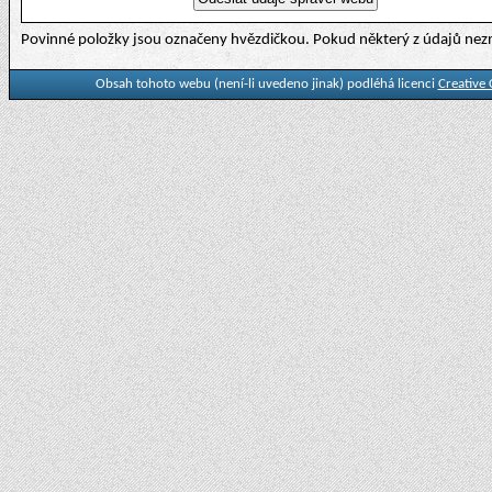
Povinné položky jsou označeny hvězdičkou. Pokud některý z údajů nezn
Obsah tohoto webu (není-li uvedeno jinak) podléhá licenci
Creative