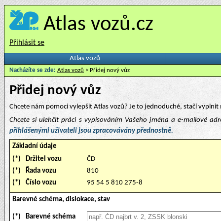
Atlas vozů.cz
Přihlásit se
Atlas vozů
Nacházíte se zde:
Atlas vozů
> Přidej nový vůz
Přidej nový vůz
Chcete nám pomoci vylepšit Atlas vozů? Je to jednoduché, stačí vyplnit 
Chcete si ulehčit práci s vypisováním Vašeho jména a e-mailové ad
přihlášenými uživateli jsou zpracovávány přednostně.
Základní údaje
(*)
Držitel vozu
ČD
(*)
Řada vozu
810
(*)
Číslo vozu
95 54 5 810 275-8
Barevné schéma, dislokace, stav
(*)
Barevné schéma