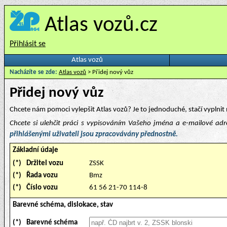
Atlas vozů.cz
Přihlásit se
Atlas vozů
Nacházíte se zde:
Atlas vozů
> Přidej nový vůz
Přidej nový vůz
Chcete nám pomoci vylepšit Atlas vozů? Je to jednoduché, stačí vyplnit 
Chcete si ulehčit práci s vypisováním Vašeho jména a e-mailové ad
přihlášenými uživateli jsou zpracovávány přednostně.
Základní údaje
(*)
Držitel vozu
ZSSK
(*)
Řada vozu
Bmz
(*)
Číslo vozu
61 56 21-70 114-8
Barevné schéma, dislokace, stav
(*)
Barevné schéma