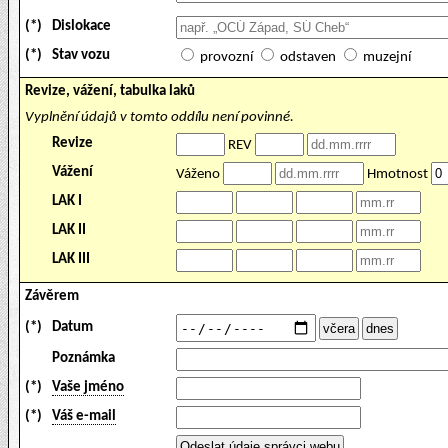
(*)
Dislokace
(*)
Stav vozu
provozní
odstaven
muzejní
Revize, vážení, tabulka laků
Vyplnění údajů v tomto oddílu není povinné.
Revize
REV
Vážení
Váženo
Hmotnost
LAK I
LAK II
LAK III
Závěrem
(*)
Datum
Poznámka
(*)
Vaše jméno
(*)
Váš e-mail