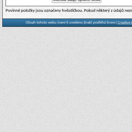
Povinné položky jsou označeny hvězdičkou. Pokud některý z údajů nezn
Obsah tohoto webu (není-li uvedeno jinak) podléhá licenci
Creative