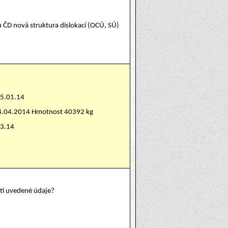
u ČD nová struktura dislokací (OCÚ, SÚ)
15.01.14
24.04.2014 Hmotnost 40392 kg
03.14
atí uvedené údaje?