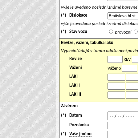
výše je uvedeno poslední známé barevné 
(*)
Dislokace
výše je uvedena poslední známá dislokace
(*)
Stav vozu
provozní
Revize, vážení, tabulka laků
Vyplnění údajů v tomto oddílu není povi
Revize
REV
Vážení
Váženo
LAK I
LAK II
LAK III
Závěrem
(*)
Datum
Poznámka
(*)
Vaše jméno