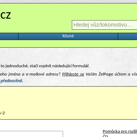
.cz
Různé
to jednoduché, stačí vyplnit následující formulář.
ašeho jména a e-mailové adresy?
Přihlaste se
Vaším ŽelPage účtem a vš
 přednostně.
6-2
Pomůcka pro rozliš