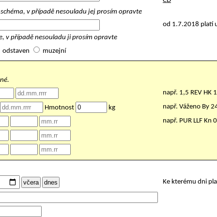
ČD
schéma, v případě nesouladu jej prosím opravte
od 1.7.2018 platí 
, v případě nesouladu ji prosím opravte
odstaven
muzejní
nné.
např. 1,5 REV HK 
např. Váženo By 
Hmotnost
kg
např. PUR LLF Kn 
Ke kterému dni pl