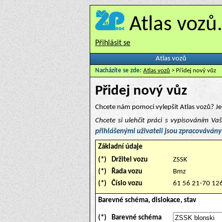
Atlas vozů
Přihlásit se
Atlas vozů
Nacházíte se zde:
Atlas vozů
> Přidej nový vůz
Přidej nový vůz
Chcete nám pomoci vylepšit Atlas vozů? Je 
Chcete si ulehčit práci s vypisováním V
přihlášenými uživateli jsou zpracovávány
Základní údaje
(*)
Držitel vozu
ZSSK
(*)
Řada vozu
Bmz
(*)
Číslo vozu
61 56 21-70 12
Barevné schéma, dislokace, stav
(*)
Barevné schéma