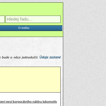
O webu
e bude o něco jednodušší.
Údaje zaslané
ení verzí korporátního nátěru lokomotiv