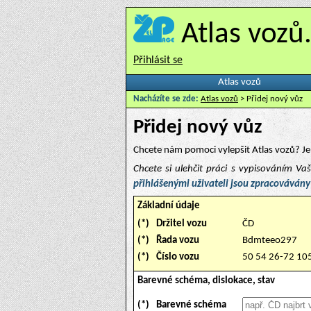
Atlas vozů
Přihlásit se
Atlas vozů
Nacházíte se zde:
Atlas vozů
> Přidej nový vůz
Přidej nový vůz
Chcete nám pomoci vylepšit Atlas vozů? Je 
Chcete si ulehčit práci s vypisováním V
přihlášenými uživateli jsou zpracovávány
Základní údaje
(*)
Držitel vozu
ČD
(*)
Řada vozu
Bdmteeo297
(*)
Číslo vozu
50 54 26-72 10
Barevné schéma, dislokace, stav
(*)
Barevné schéma