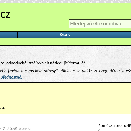
.cz
Různé
to jednoduché, stačí vyplnit následující formulář.
ašeho jména a e-mailové adresy?
Přihlaste se
Vaším ŽelPage účtem a vš
 přednostně.
5-4
Pomůcka pro rozliš