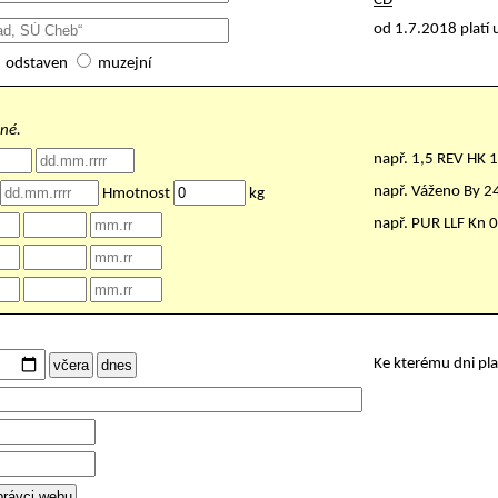
ČD
od 1.7.2018 platí 
odstaven
muzejní
nné.
např. 1,5 REV HK 
např. Váženo By 
Hmotnost
kg
např. PUR LLF Kn 
Ke kterému dni pl