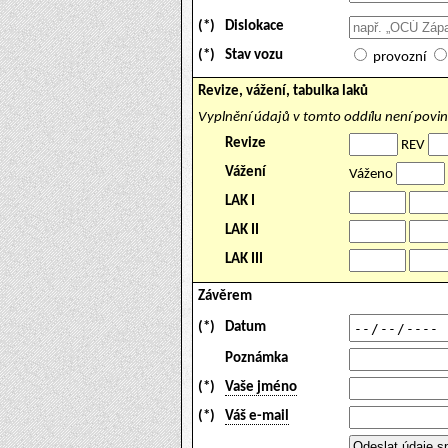
(*)
Dislokace
(*)
Stav vozu
provozní
Revize, vážení, tabulka laků
Vyplnění údajů v tomto oddílu není povi
Revize
REV
Vážení
Váženo
LAK I
LAK II
LAK III
Závěrem
(*)
Datum
Poznámka
(*)
Vaše jméno
(*)
Váš e-mail