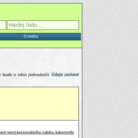
O webu
e bude o něco jednodušší.
Údaje zaslané
ení verzí korporátního nátěru lokomotiv