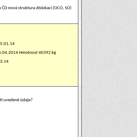
u ČD nová struktura dislokací (OCÚ, SÚ)
15.01.14
24.04.2014 Hmotnost 40392 kg
03.14
atí uvedené údaje?