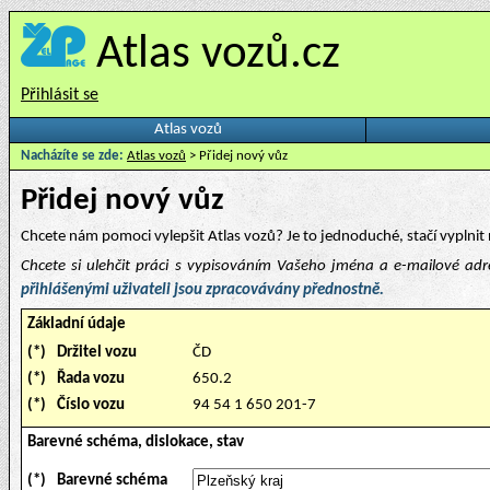
Atlas vozů.cz
Přihlásit se
Atlas vozů
Nacházíte se zde:
Atlas vozů
> Přidej nový vůz
Přidej nový vůz
Chcete nám pomoci vylepšit Atlas vozů? Je to jednoduché, stačí vyplnit 
Chcete si ulehčit práci s vypisováním Vašeho jména a e-mailové ad
přihlášenými uživateli jsou zpracovávány přednostně.
Základní údaje
(*)
Držitel vozu
ČD
(*)
Řada vozu
650.2
(*)
Číslo vozu
94 54 1 650 201-7
Barevné schéma, dislokace, stav
(*)
Barevné schéma