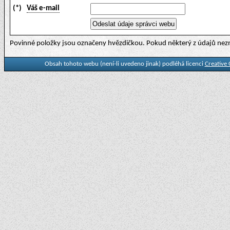
(*)
Váš e-mail
Povinné položky jsou označeny hvězdičkou. Pokud některý z údajů nezn
Obsah tohoto webu (není-li uvedeno jinak) podléhá licenci
Creative