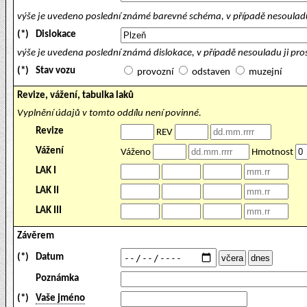
výše je uvedeno poslední známé barevné schéma, v případě nesouladu
(*)
Dislokace
výše je uvedena poslední známá dislokace, v případě nesouladu ji pr
(*)
Stav vozu
provozní
odstaven
muzejní
Revize, vážení, tabulka laků
Vyplnění údajů v tomto oddílu není povinné.
Revize
REV
Vážení
Váženo
Hmotnost
LAK I
LAK II
LAK III
Závěrem
(*)
Datum
Poznámka
(*)
Vaše jméno