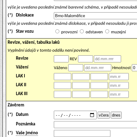
výše je uvedeno poslední známé barevné schéma, v případě nesouladu
(*)
Dislokace
výše je uvedena poslední známá dislokace, v případě nesouladu ji pr
(*)
Stav vozu
provozní
odstaven
muzejní
Revize, vážení, tabulka laků
Vyplnění údajů v tomto oddílu není povinné.
Revize
REV
Vážení
Váženo
Hmotnost
LAK I
LAK II
LAK III
Závěrem
(*)
Datum
Poznámka
(*)
Vaše jméno