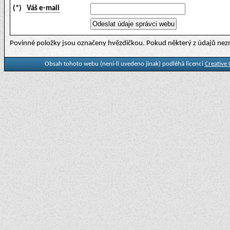
(*)
Váš e-mail
Povinné položky jsou označeny hvězdičkou. Pokud některý z údajů nezn
Obsah tohoto webu (není-li uvedeno jinak) podléhá licenci
Creative