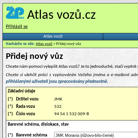
Atlas vozů.cz
Přihlásit se
Atlas vozů
Nacházíte se zde:
Atlas vozů
> Přidej nový vůz
Přidej nový vůz
Chcete nám pomoci vylepšit Atlas vozů? Je to jednoduché, stačí vyplnit 
Chcete si ulehčit práci s vypisováním Vašeho jména a e-mailové ad
přihlášenými uživateli jsou zpracovávány přednostně.
Základní údaje
(*)
Držitel vozu
JMK
(*)
Řada vozu
532
(*)
Číslo vozu
94 54 1 532 009-8
Barevné schéma, dislokace, stav
(*)
Barevné schéma