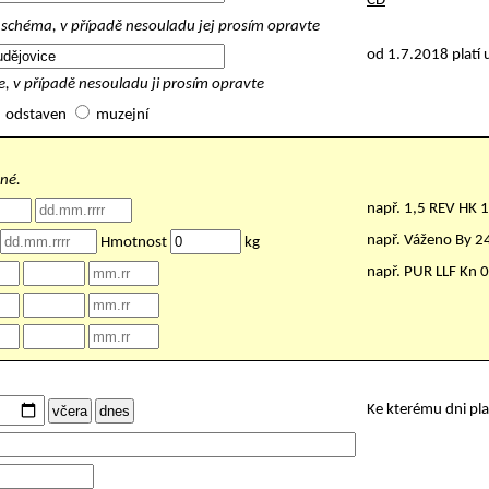
ČD
schéma, v případě nesouladu jej prosím opravte
od 1.7.2018 platí 
, v případě nesouladu ji prosím opravte
odstaven
muzejní
nné.
např. 1,5 REV HK 
např. Váženo By 
Hmotnost
kg
např. PUR LLF Kn 
Ke kterému dni pl