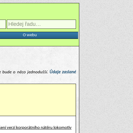
O webu
e bude o něco jednodušší.
Údaje zaslané
ení verzí korporátního nátěru lokomotiv