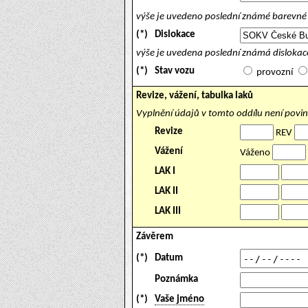
výše je uvedeno poslední známé barevné 
(*)
Dislokace
výše je uvedena poslední známá dislokace
(*)
Stav vozu
provozní
Revize, vážení, tabulka laků
Vyplnění údajů v tomto oddílu není povi
Revize
REV
Vážení
Váženo
LAK I
LAK II
LAK III
Závěrem
(*)
Datum
Poznámka
(*)
Vaše jméno