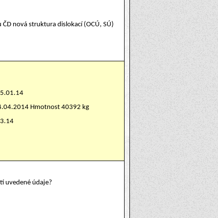
u ČD nová struktura dislokací (OCÚ, SÚ)
15.01.14
24.04.2014 Hmotnost 40392 kg
03.14
atí uvedené údaje?