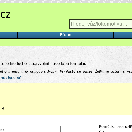
.cz
Různé
to jednoduché, stačí vyplnit následující formulář.
ašeho jména a e-mailové adresy?
Přihlaste se
Vaším ŽelPage účtem a vš
 přednostně.
1-6
Pomůcka pro rozliš