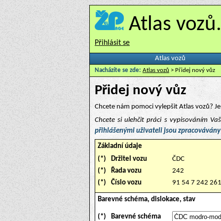
Atlas vozů
Přihlásit se
Atlas vozů
Nacházíte se zde:
Atlas vozů
> Přidej nový vůz
Přidej nový vůz
Chcete nám pomoci vylepšit Atlas vozů? Je 
Chcete si ulehčit práci s vypisováním V
přihlášenými uživateli jsou zpracovávány
Základní údaje
(*)
Držitel vozu
ČDC
(*)
Řada vozu
242
(*)
Číslo vozu
91 54 7 242 26
Barevné schéma, dislokace, stav
(*)
Barevné schéma