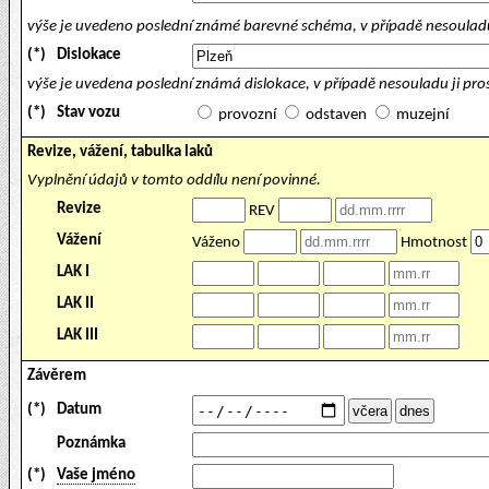
výše je uvedeno poslední známé barevné schéma, v případě nesouladu
(*)
Dislokace
výše je uvedena poslední známá dislokace, v případě nesouladu ji pr
(*)
Stav vozu
provozní
odstaven
muzejní
Revize, vážení, tabulka laků
Vyplnění údajů v tomto oddílu není povinné.
Revize
REV
Vážení
Váženo
Hmotnost
LAK I
LAK II
LAK III
Závěrem
(*)
Datum
Poznámka
(*)
Vaše jméno