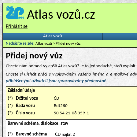
Atlas vozů.cz
Přihlásit se
Atlas vozů
Nacházíte se zde:
Atlas vozů
> Přidej nový vůz
Přidej nový vůz
Chcete nám pomoci vylepšit Atlas vozů? Je to jednoduché, stačí vyplnit 
Chcete si ulehčit práci s vypisováním Vašeho jména a e-mailové ad
přihlášenými uživateli jsou zpracovávány přednostně.
Základní údaje
(*)
Držitel vozu
ČD
(*)
Řada vozu
Bdt280
(*)
Číslo vozu
50 54 21-08 359-1
Barevné schéma, dislokace, stav
(*)
Barevné schéma