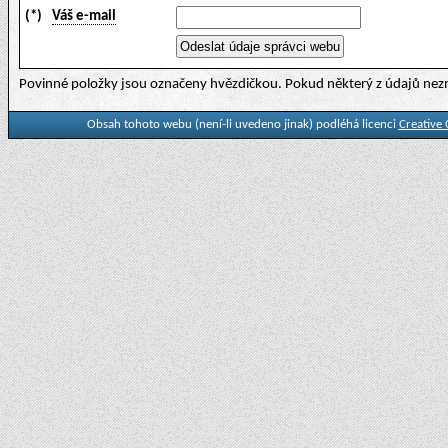
(*)
Váš e-mail
Povinné položky jsou označeny hvězdičkou. Pokud některý z údajů nezn
Obsah tohoto webu (není-li uvedeno jinak) podléhá licenci
Creative