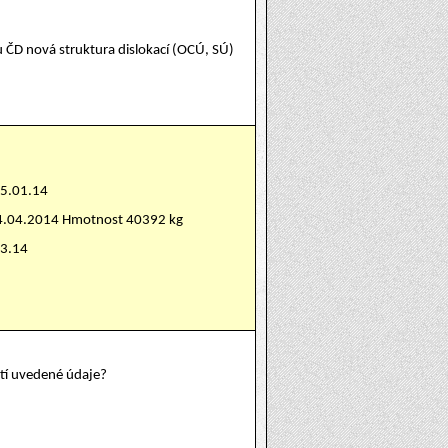
u ČD nová struktura dislokací (OCÚ, SÚ)
15.01.14
24.04.2014 Hmotnost 40392 kg
03.14
atí uvedené údaje?