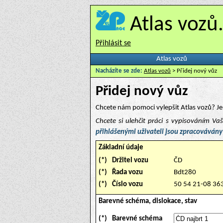
Atlas vozů
Přihlásit se
Atlas vozů
Nacházíte se zde:
Atlas vozů
> Přidej nový vůz
Přidej nový vůz
Chcete nám pomoci vylepšit Atlas vozů? Je 
Chcete si ulehčit práci s vypisováním V
přihlášenými uživateli jsou zpracovávány
Základní údaje
(*)
Držitel vozu
ČD
(*)
Řada vozu
Bdt280
(*)
Číslo vozu
50 54 21-08 36
Barevné schéma, dislokace, stav
(*)
Barevné schéma