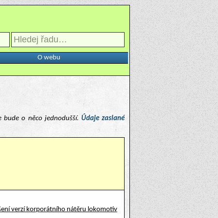
O webu
e bude o něco jednodušší.
Údaje zaslané
ení verzí korporátního nátěru lokomotiv