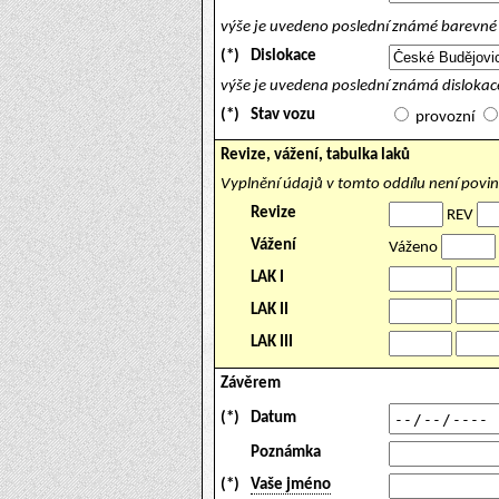
výše je uvedeno poslední známé barevné 
(*)
Dislokace
výše je uvedena poslední známá dislokace
(*)
Stav vozu
provozní
Revize, vážení, tabulka laků
Vyplnění údajů v tomto oddílu není povi
Revize
REV
Vážení
Váženo
LAK I
LAK II
LAK III
Závěrem
(*)
Datum
Poznámka
(*)
Vaše jméno