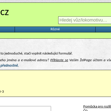
.cz
Různé
to jednoduché, stačí vyplnit následující formulář.
ašeho jména a e-mailové adresy?
Přihlaste se
Vaším ŽelPage účtem a vš
 přednostně.
3-3
Pomůcka pro rozliš