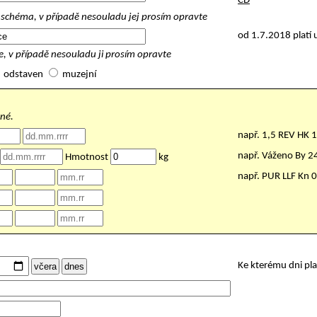
ČD
schéma, v případě nesouladu jej prosím opravte
od 1.7.2018 platí 
, v případě nesouladu ji prosím opravte
odstaven
muzejní
nné.
např. 1,5 REV HK 
např. Váženo By 
Hmotnost
kg
např. PUR LLF Kn 
Ke kterému dni pl