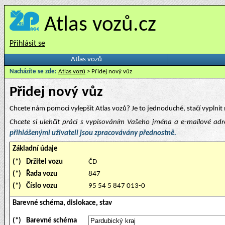
Atlas vozů.cz
Přihlásit se
Atlas vozů
Nacházíte se zde:
Atlas vozů
> Přidej nový vůz
Přidej nový vůz
Chcete nám pomoci vylepšit Atlas vozů? Je to jednoduché, stačí vyplnit 
Chcete si ulehčit práci s vypisováním Vašeho jména a e-mailové ad
přihlášenými uživateli jsou zpracovávány přednostně.
Základní údaje
(*)
Držitel vozu
ČD
(*)
Řada vozu
847
(*)
Číslo vozu
95 54 5 847 013-0
Barevné schéma, dislokace, stav
(*)
Barevné schéma