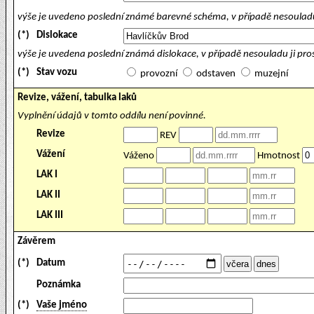
výše je uvedeno poslední známé barevné schéma, v případě nesouladu
(*)
Dislokace
výše je uvedena poslední známá dislokace, v případě nesouladu ji pr
(*)
Stav vozu
provozní
odstaven
muzejní
Revize, vážení, tabulka laků
Vyplnění údajů v tomto oddílu není povinné.
Revize
REV
Vážení
Váženo
Hmotnost
LAK I
LAK II
LAK III
Závěrem
(*)
Datum
Poznámka
(*)
Vaše jméno