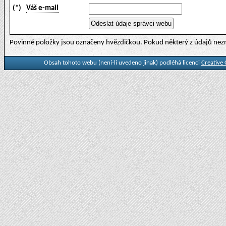
(*)
Váš e-mail
Povinné položky jsou označeny hvězdičkou. Pokud některý z údajů nezn
Obsah tohoto webu (není-li uvedeno jinak) podléhá licenci
Creative