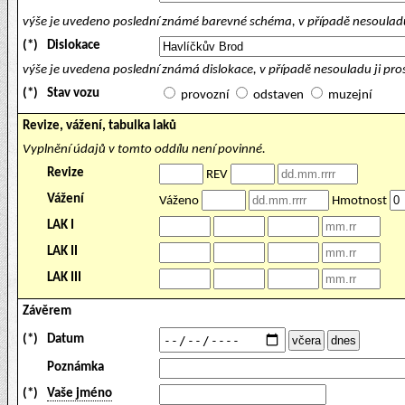
výše je uvedeno poslední známé barevné schéma, v případě nesouladu
(*)
Dislokace
výše je uvedena poslední známá dislokace, v případě nesouladu ji pr
(*)
Stav vozu
provozní
odstaven
muzejní
Revize, vážení, tabulka laků
Vyplnění údajů v tomto oddílu není povinné.
Revize
REV
Vážení
Váženo
Hmotnost
LAK I
LAK II
LAK III
Závěrem
(*)
Datum
Poznámka
(*)
Vaše jméno