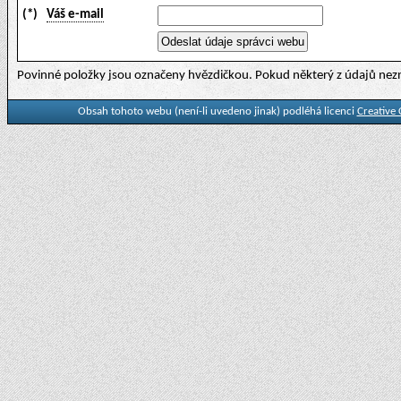
(*)
Váš e-mail
Povinné položky jsou označeny hvězdičkou. Pokud některý z údajů nezn
Obsah tohoto webu (není-li uvedeno jinak) podléhá licenci
Creative