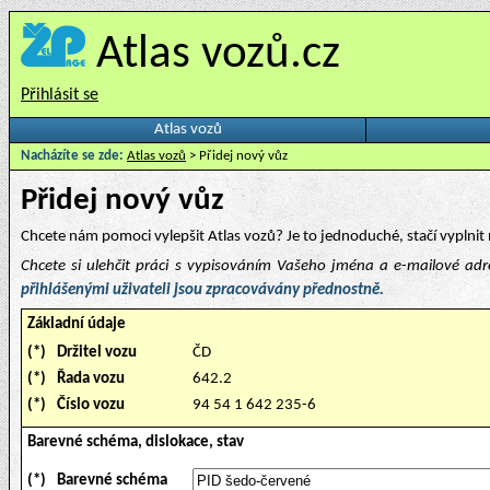
Atlas vozů.cz
Přihlásit se
Atlas vozů
Nacházíte se zde:
Atlas vozů
> Přidej nový vůz
Přidej nový vůz
Chcete nám pomoci vylepšit Atlas vozů? Je to jednoduché, stačí vyplnit 
Chcete si ulehčit práci s vypisováním Vašeho jména a e-mailové ad
přihlášenými uživateli jsou zpracovávány přednostně.
Základní údaje
(*)
Držitel vozu
ČD
(*)
Řada vozu
642.2
(*)
Číslo vozu
94 54 1 642 235-6
Barevné schéma, dislokace, stav
(*)
Barevné schéma