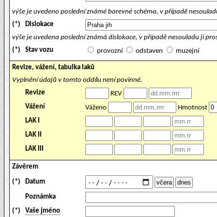
výše je uvedeno poslední známé barevné schéma, v případě nesouladu
(*)
Dislokace
výše je uvedena poslední známá dislokace, v případě nesouladu ji pr
(*)
Stav vozu
provozní
odstaven
muzejní
Revize, vážení, tabulka laků
Vyplnění údajů v tomto oddílu není povinné.
Revize
REV
Vážení
Váženo
Hmotnost
LAK I
LAK II
LAK III
Závěrem
(*)
Datum
Poznámka
(*)
Vaše jméno