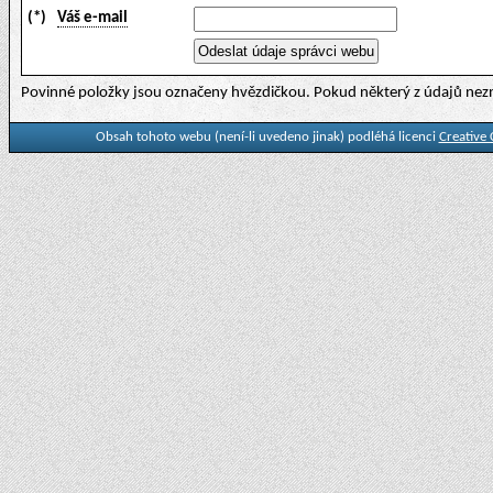
(*)
Váš e-mail
Povinné položky jsou označeny hvězdičkou. Pokud některý z údajů nezn
Obsah tohoto webu (není-li uvedeno jinak) podléhá licenci
Creative