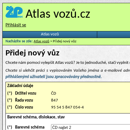
Atlas vozů.cz
Přihlásit se
Atlas vozů
Nacházíte se zde:
Atlas vozů
> Přidej nový vůz
Přidej nový vůz
Chcete nám pomoci vylepšit Atlas vozů? Je to jednoduché, stačí vyplnit 
Chcete si ulehčit práci s vypisováním Vašeho jména a e-mailové ad
přihlášenými uživateli jsou zpracovávány přednostně.
Základní údaje
(*)
Držitel vozu
ČD
(*)
Řada vozu
847
(*)
Číslo vozu
95 54 5 847 054-4
Barevné schéma, dislokace, stav
(*)
Barevné schéma