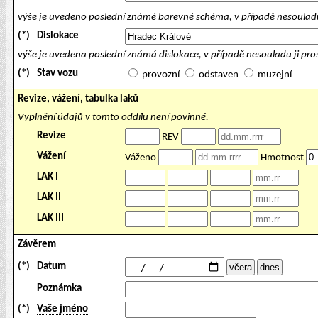
výše je uvedeno poslední známé barevné schéma, v případě nesouladu
(*)
Dislokace
výše je uvedena poslední známá dislokace, v případě nesouladu ji pr
(*)
Stav vozu
provozní
odstaven
muzejní
Revize, vážení, tabulka laků
Vyplnění údajů v tomto oddílu není povinné.
Revize
REV
Vážení
Váženo
Hmotnost
LAK I
LAK II
LAK III
Závěrem
(*)
Datum
Poznámka
(*)
Vaše jméno