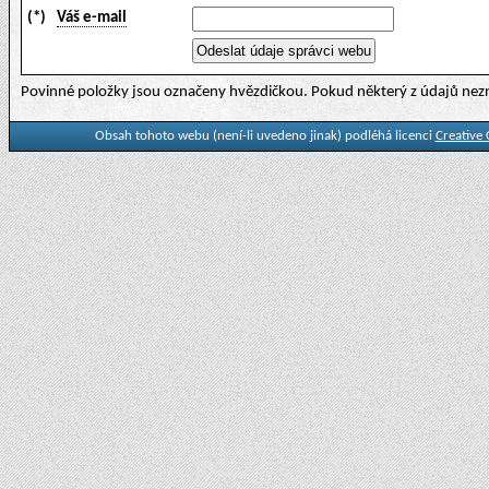
(*)
Váš e-mail
Povinné položky jsou označeny hvězdičkou. Pokud některý z údajů nezn
Obsah tohoto webu (není-li uvedeno jinak) podléhá licenci
Creative