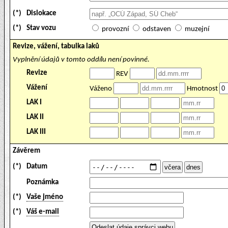
(*)
Dislokace
(*)
Stav vozu
provozní
odstaven
muzejní
Revize, vážení, tabulka laků
Vyplnění údajů v tomto oddílu není povinné.
Revize
REV
Vážení
Váženo
Hmotnost
LAK I
LAK II
LAK III
Závěrem
(*)
Datum
Poznámka
(*)
Vaše jméno
(*)
Váš e-mail