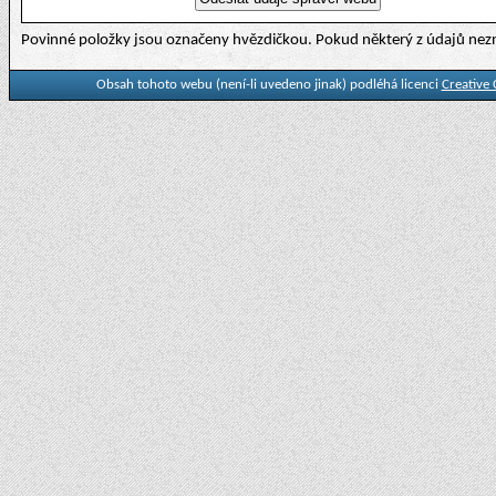
Povinné položky jsou označeny hvězdičkou. Pokud některý z údajů nezn
Obsah tohoto webu (není-li uvedeno jinak) podléhá licenci
Creative