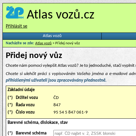
Atlas vozů.cz
Přihlásit se
Atlas vozů
Nacházíte se zde:
Atlas vozů
> Přidej nový vůz
Přidej nový vůz
Chcete nám pomoci vylepšit Atlas vozů? Je to jednoduché, stačí vyplnit 
Chcete si ulehčit práci s vypisováním Vašeho jména a e-mailové ad
přihlášenými uživateli jsou zpracovávány přednostně.
Základní údaje
(*)
Držitel vozu
ČD
(*)
Řada vozu
847
(*)
Číslo vozu
95 54 5 847 061-9
Barevné schéma, dislokace, stav
(*)
Barevné schéma