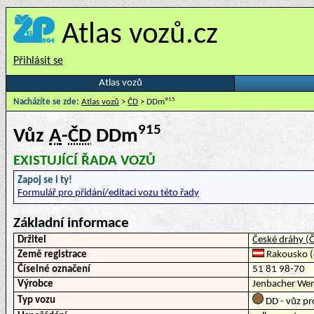
Atlas vozů.cz
Přihlásit se
Atlas vozů
915
Nacházíte se zde:
Atlas vozů
>
ČD
> DDm
915
Vůz
A
-
ČD
DDm
EXISTUJÍCÍ ŘADA VOZŮ
Zapoj se i ty!
Formulář pro přidání/editaci vozu této řady
Základní informace
Držitel
České dráhy (
Země registrace
Rakousko (č
Číselné označení
51 81 98-70
Výrobce
Jenbacher We
Typ vozu
DD - vůz pr