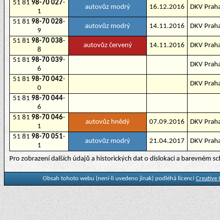
51 81
98-70 027
-
autovůz modrý
16.12.2016
DKV Praha
1
51 81
98-70 028
-
autovůz modrý
14.11.2016
DKV Praha
9
51 81
98-70 038
-
autovůz červený
14.11.2016
DKV Praha
8
51 81
98-70 039
-
DKV Praha
6
51 81
98-70 042
-
DKV Praha
0
51 81
98-70 044
-
6
51 81
98-70 046
-
autovůz hnědý
07.09.2016
DKV Praha
1
51 81
98-70 051
-
autovůz modrý
21.04.2017
DKV Praha
1
Pro zobrazení dalších údajů a historických dat o dislokaci a barevném 
Obsah tohoto webu (není-li uvedeno jinak) podléhá licenci
Creative