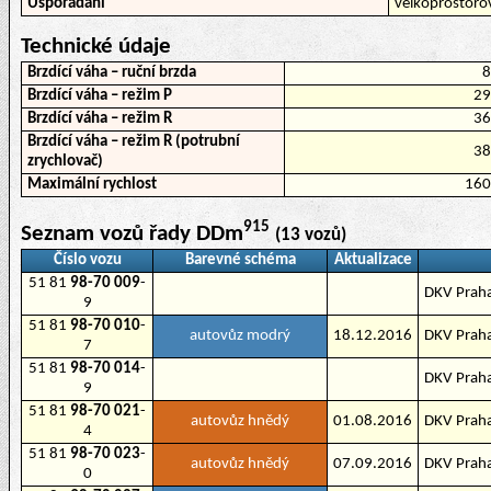
Uspořádání
velkoprostoro
Technické údaje
Brzdící váha – ruční brzda
Brzdící váha – režim P
2
Brzdící váha – režim R
3
Brzdící váha – režim R (potrubní
3
zrychlovač)
Maximální rychlost
16
915
Seznam vozů řady DDm
(13 vozů)
Číslo vozu
Barevné schéma
Aktualizace
51 81
98-70 009
-
DKV Praha
9
51 81
98-70 010
-
autovůz modrý
18.12.2016
DKV Praha
7
51 81
98-70 014
-
DKV Praha
9
51 81
98-70 021
-
autovůz hnědý
01.08.2016
DKV Praha
4
51 81
98-70 023
-
autovůz hnědý
07.09.2016
DKV Praha
0