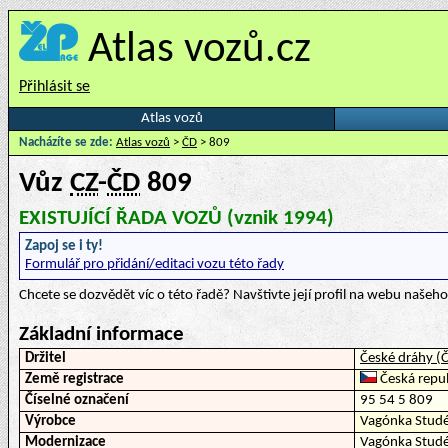
Atlas vozů.cz
Přihlásit se
Atlas vozů
Nacházíte se zde:
Atlas vozů
>
ČD
> 809
Vůz
CZ
-
ČD
809
EXISTUJÍCÍ ŘADA VOZŮ (vznik 1994)
Zapoj se i ty!
Formulář pro přidání/editaci vozu této řady
Chcete se dozvědět víc o této řadě? Navštivte její profil na webu naše
Základní informace
Držitel
České dráhy (
Země registrace
Česká repub
Číselné označení
95 54 5 809
Výrobce
Vagónka Stud
Modernizace
Vagónka Stud