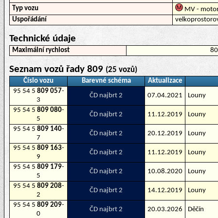
Typ vozu
MV - motor
Uspořádání
velkoprostoro
Technické údaje
Maximální rychlost
8
Seznam vozů řady 809
(25 vozů)
Číslo vozu
Barevné schéma
Aktualizace
95 54 5
809 057
-
ČD najbrt 2
07.04.2021
Louny
3
95 54 5
809 080
-
ČD najbrt 2
11.12.2019
Louny
5
95 54 5
809 140
-
ČD najbrt 2
20.12.2019
Louny
7
95 54 5
809 163
-
ČD najbrt 2
11.12.2019
Louny
9
95 54 5
809 179
-
ČD najbrt 2
10.08.2020
Louny
5
95 54 5
809 208
-
ČD najbrt 2
14.12.2019
Louny
2
95 54 5
809 209
-
ČD najbrt 2
20.03.2026
Děčín
0