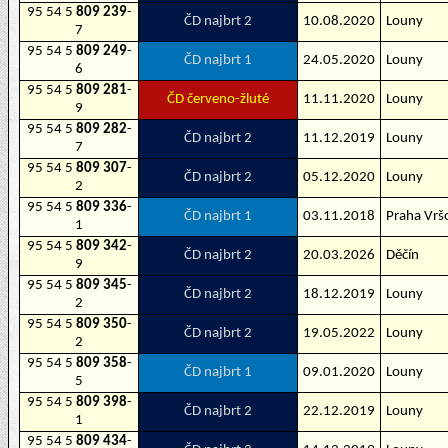
95 54 5
809 239
-
ČD najbrt 2
10.08.2020
Louny
7
95 54 5
809 249
-
ČD najbrt 1
24.05.2020
Louny
6
95 54 5
809 281
-
ČD červeno-žluté
11.11.2020
Louny
9
95 54 5
809 282
-
ČD najbrt 2
11.12.2019
Louny
7
95 54 5
809 307
-
ČD najbrt 2
05.12.2020
Louny
2
95 54 5
809 336
-
ČD najbrt 1
03.11.2018
Praha Vrš
1
95 54 5
809 342
-
ČD najbrt 2
20.03.2026
Děčín
9
95 54 5
809 345
-
ČD najbrt 2
18.12.2019
Louny
2
95 54 5
809 350
-
ČD najbrt 2
19.05.2022
Louny
2
95 54 5
809 358
-
ČD najbrt 1
09.01.2020
Louny
5
95 54 5
809 398
-
ČD najbrt 2
22.12.2019
Louny
1
95 54 5
809 434
-