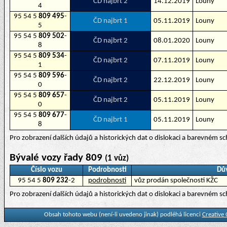
ČD najbrt 2
14.12.2019
Louny
4
95 54 5
809 495
-
ČD najbrt 1
05.11.2019
Louny
5
95 54 5
809 502
-
ČD najbrt 2
08.01.2020
Louny
8
95 54 5
809 534
-
ČD najbrt 2
07.11.2019
Louny
1
95 54 5
809 596
-
ČD najbrt 2
22.12.2019
Louny
0
95 54 5
809 657
-
ČD najbrt 2
05.11.2019
Louny
0
95 54 5
809 677
-
ČD najbrt 1
05.11.2019
Louny
8
Pro zobrazení dalších údajů a historických dat o dislokaci a barevném 
Bývalé vozy řady 809
(1 vůz)
Číslo vozu
Podrobnosti
Dů
95 54 5
809 232
-2
podrobnosti
vůz prodán společnosti KŽC
Pro zobrazení dalších údajů a historických dat o dislokaci a barevném 
Obsah tohoto webu (není-li uvedeno jinak) podléhá licenci
Creative