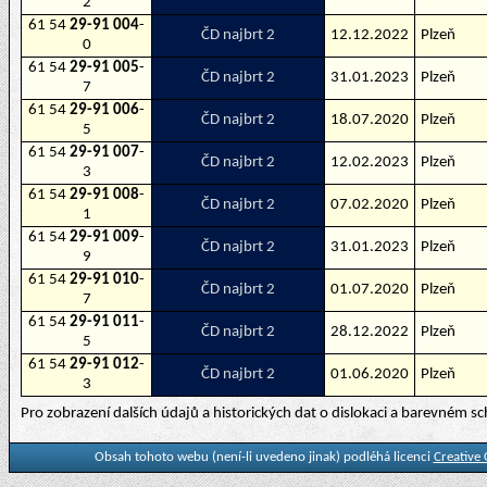
2
61 54
29-91 004
-
ČD najbrt 2
12.12.2022
Plzeň
0
61 54
29-91 005
-
ČD najbrt 2
31.01.2023
Plzeň
7
61 54
29-91 006
-
ČD najbrt 2
18.07.2020
Plzeň
5
61 54
29-91 007
-
ČD najbrt 2
12.02.2023
Plzeň
3
61 54
29-91 008
-
ČD najbrt 2
07.02.2020
Plzeň
1
61 54
29-91 009
-
ČD najbrt 2
31.01.2023
Plzeň
9
61 54
29-91 010
-
ČD najbrt 2
01.07.2020
Plzeň
7
61 54
29-91 011
-
ČD najbrt 2
28.12.2022
Plzeň
5
61 54
29-91 012
-
ČD najbrt 2
01.06.2020
Plzeň
3
Pro zobrazení dalších údajů a historických dat o dislokaci a barevném 
Obsah tohoto webu (není-li uvedeno jinak) podléhá licenci
Creative