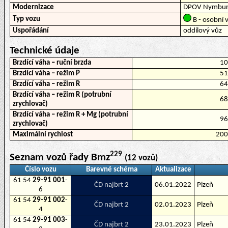
Modernizace
DPOV Nymbur
Typ vozu
B - osobní v
Uspořádání
oddílový vůz
Technické údaje
Brzdící váha – ruční brzda
1
Brzdící váha – režim P
5
Brzdící váha – režim R
6
Brzdící váha – režim R (potrubní
6
zrychlovač)
Brzdící váha – režim R + Mg (potrubní
9
zrychlovač)
Maximální rychlost
20
229
Seznam vozů řady Bmz
(12 vozů)
Číslo vozu
Barevné schéma
Aktualizace
61 54
29-91 001
-
ČD najbrt 2
06.01.2022
Plzeň
6
61 54
29-91 002
-
ČD najbrt 2
02.01.2023
Plzeň
4
61 54
29-91 003
-
ČD najbrt 2
23.01.2023
Plzeň