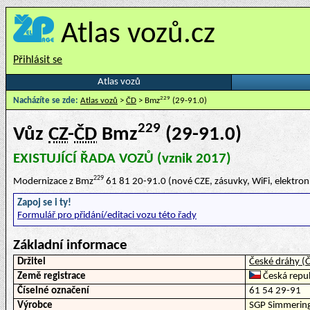
Atlas vozů.cz
Přihlásit se
Atlas vozů
229
Nacházíte se zde:
Atlas vozů
>
ČD
> Bmz
(29-91.0)
229
Vůz
CZ
-
ČD
Bmz
(29-91.0)
EXISTUJÍCÍ ŘADA VOZŮ (vznik 2017)
229
Modernizace z Bmz
61 81 20-91.0 (nové CZE, zásuvky, WiFi, elektron
Zapoj se i ty!
Formulář pro přidání/editaci vozu této řady
Základní informace
Držitel
České dráhy (
Země registrace
Česká repub
Číselné označení
61 54 29-91
Výrobce
SGP Simmering