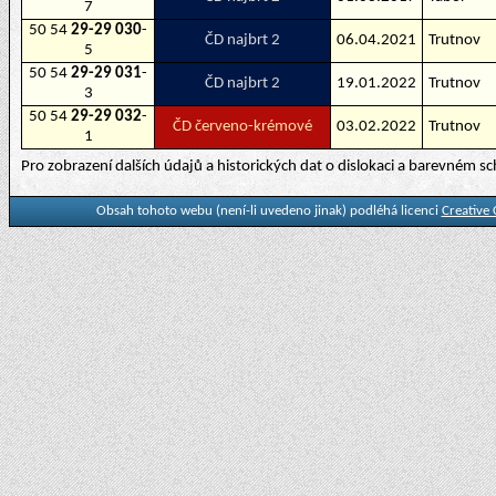
7
50 54
29-29 030
-
ČD najbrt 2
06.04.2021
Trutnov
5
50 54
29-29 031
-
ČD najbrt 2
19.01.2022
Trutnov
3
50 54
29-29 032
-
ČD červeno-krémové
03.02.2022
Trutnov
1
Pro zobrazení dalších údajů a historických dat o dislokaci a barevném 
Obsah tohoto webu (není-li uvedeno jinak) podléhá licenci
Creative