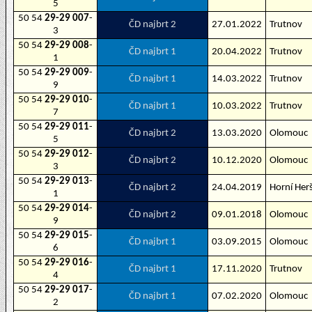
5
50 54
29-29 007
-
ČD najbrt 2
27.01.2022
Trutnov
3
50 54
29-29 008
-
ČD najbrt 1
20.04.2022
Trutnov
1
50 54
29-29 009
-
ČD najbrt 1
14.03.2022
Trutnov
9
50 54
29-29 010
-
ČD najbrt 1
10.03.2022
Trutnov
7
50 54
29-29 011
-
ČD najbrt 2
13.03.2020
Olomouc
5
50 54
29-29 012
-
ČD najbrt 2
10.12.2020
Olomouc
3
50 54
29-29 013
-
ČD najbrt 2
24.04.2019
Horní Her
1
50 54
29-29 014
-
ČD najbrt 2
09.01.2018
Olomouc
9
50 54
29-29 015
-
ČD najbrt 1
03.09.2015
Olomouc
6
50 54
29-29 016
-
ČD najbrt 1
17.11.2020
Trutnov
4
50 54
29-29 017
-
ČD najbrt 1
07.02.2020
Olomouc
2