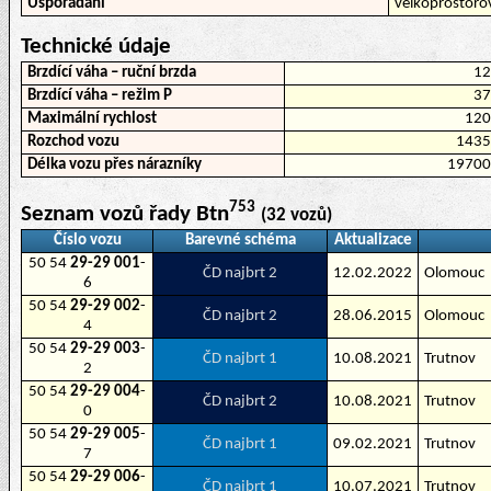
Uspořádání
velkoprostoro
Technické údaje
Brzdící váha – ruční brzda
1
Brzdící váha – režim P
3
Maximální rychlost
12
Rozchod vozu
143
Délka vozu přes nárazníky
1970
753
Seznam vozů řady Btn
(32 vozů)
Číslo vozu
Barevné schéma
Aktualizace
50 54
29-29 001
-
ČD najbrt 2
12.02.2022
Olomouc
6
50 54
29-29 002
-
ČD najbrt 2
28.06.2015
Olomouc
4
50 54
29-29 003
-
ČD najbrt 1
10.08.2021
Trutnov
2
50 54
29-29 004
-
ČD najbrt 2
10.08.2021
Trutnov
0
50 54
29-29 005
-
ČD najbrt 1
09.02.2021
Trutnov
7
50 54
29-29 006
-
ČD najbrt 1
10.07.2021
Trutnov