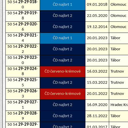
50 54
29-29 018
-
ČD najbrt 1
09.01.2018
Olomouc
0
50 54
29-29 019
-
ČD najbrt 2
22.05.2020
Olomouc
8
50 54
29-29 020
-
ČD najbrt 2
19.12.2014
Olomouc
6
50 54
29-29 021
-
ČD najbrt 1
20.01.2023
Tábor
4
50 54
29-29 022
-
ČD najbrt 2
20.01.2023
Tábor
2
50 54
29-29 023
-
ČD najbrt 2
20.01.2023
Tábor
0
50 54
29-29 024
-
ČD červeno-krémové
16.03.2022
Trutnov
8
50 54
29-29 025
-
ČD najbrt 2
15.03.2022
Trutnov
5
50 54
29-29 026
-
ČD červeno-krémové
20.01.2022
Trutnov
3
50 54
29-29 027
-
ČD najbrt 2
16.09.2020
Hradec Kr
1
50 54
29-29 028
-
ČD najbrt 2
28.11.2022
Tábor
9
50 54
29-29 029
-
ČD najbrt 2
01.03.2017
Tábor