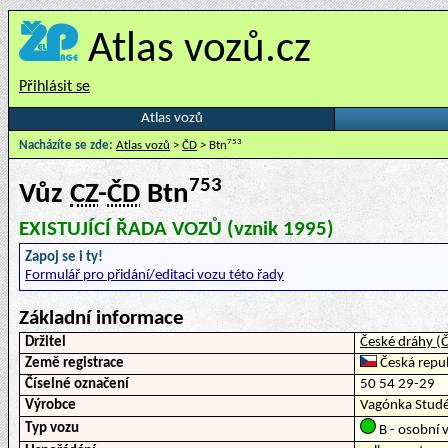
Atlas vozů.cz
Přihlásit se
Atlas vozů
753
Nacházíte se zde:
Atlas vozů
>
ČD
> Btn
753
Vůz
CZ
-
ČD
Btn
EXISTUJÍCÍ ŘADA VOZŮ (vznik 1995)
Zapoj se i ty!
Formulář pro přidání/editaci vozu této řady
Základní informace
Držitel
České dráhy (
Země registrace
Česká repub
Číselné označení
50 54 29-29
Výrobce
Vagónka Studé
Typ vozu
B - osobní v