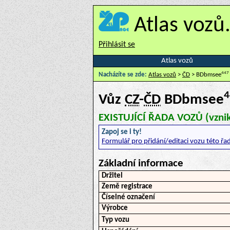
Atlas vozů
Přihlásit se
Atlas vozů
447
Nacházíte se zde:
Atlas vozů
>
ČD
> BDbmsee
4
Vůz
CZ
-
ČD
BDbmsee
EXISTUJÍCÍ ŘADA VOZŮ (vzni
Zapoj se i ty!
Formulář pro přidání/editaci vozu této řa
Základní informace
Držitel
Země registrace
Číselné označení
Výrobce
Typ vozu