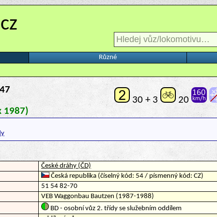
.cz
Různé
47
30 + 3
20
k 1987)
dy
České dráhy (ČD)
Česká republika (číselný kód: 54 / písmenný kód: CZ)
51 54 82-70
VEB Waggonbau Bautzen (1987-1988)
BD - osobní vůz 2. třídy se služebním oddílem