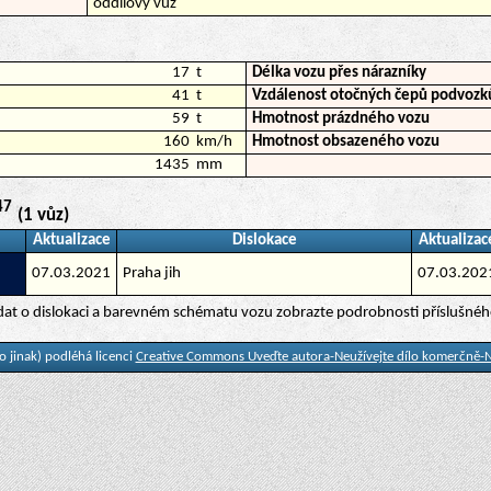
oddílový vůz
17
t
Délka vozu přes nárazníky
41
t
Vzdálenost otočných čepů podvozk
59
t
Hmotnost prázdného vozu
160
km/h
Hmotnost obsazeného vozu
1435
mm
47
(1 vůz)
Aktualizace
Dislokace
Aktualizac
07.03.2021
Praha jih
07.03.202
h dat o dislokaci a barevném schématu vozu zobrazte podrobnosti příslušné
 jinak) podléhá licenci
Creative Commons Uveďte autora-Neužívejte dílo komerčně-N