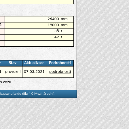
26400
mm
ů
19000
mm
38
t
42
t
e
Stav
Aktualizace
Podrobnosti
1
provozní
07.03.2021
podrobnosti
ho vozu.
ezasahujte do díla 4.0 Mezinárodní
.