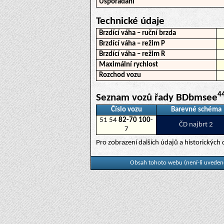
Uspořádání
Technické údaje
Brzdící váha – ruční brzda
Brzdící váha – režim P
Brzdící váha – režim R
Maximální rychlost
Rozchod vozu
4
Seznam vozů řady BDbmsee
Číslo vozu
Barevné schéma
51 54
82-70 100
-
ČD najbrt 2
7
Pro zobrazení dalších údajů a historickýc
Obsah tohoto webu (není-li uvedeno