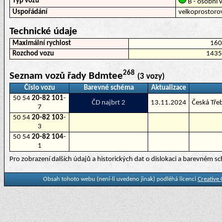
Typ vozu
B - osobní v
Uspořádání
velkoprostoro
Technické údaje
Maximální rychlost
16
Rozchod vozu
143
268
Seznam vozů řady Bdmtee
(3 vozy)
Číslo vozu
Barevné schéma
Aktualizace
50 54
20-82 101
-
ČD najbrt 2
13.11.2024
Česká Tře
7
50 54
20-82 103
-
3
50 54
20-82 104
-
1
Pro zobrazení dalších údajů a historických dat o dislokaci a barevném 
Obsah tohoto webu (není-li uvedeno jinak) podléhá licenci
Creative