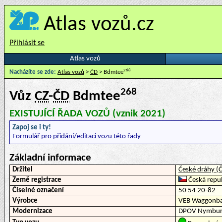
Atlas vozů.cz
Přihlásit se
Atlas vozů
268
Nacházíte se zde:
Atlas vozů
>
ČD
> Bdmtee
268
Vůz
CZ
-
ČD
Bdmtee
EXISTUJÍCÍ ŘADA VOZŮ (vznik 2021)
Zapoj se i ty!
Formulář pro přidání/editaci vozu této řady
Základní informace
Držitel
České dráhy (
Země registrace
Česká repub
Číselné označení
50 54 20-82
Výrobce
VEB Waggonba
Modernizace
DPOV Nymburk