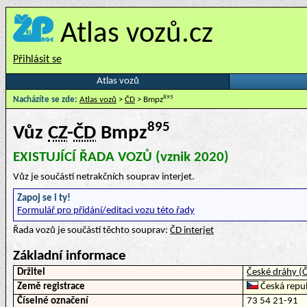
Atlas vozů.cz
Přihlásit se
Atlas vozů
895
Nacházíte se zde:
Atlas vozů
>
ČD
> Bmpz
895
Vůz
CZ
-
ČD
Bmpz
EXISTUJÍCÍ ŘADA VOZŮ (vznik 2020)
Vůz je součástí netrakčních souprav interjet.
Zapoj se i ty!
Formulář pro přidání/editaci vozu této řady
Řada vozů je součástí těchto souprav:
ČD interjet
Základní informace
Držitel
České dráhy (
Země registrace
Česká repub
Číselné označení
73 54 21-91