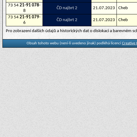
73 54
21-91 078
-
ČD najbrt 2
21.07.2023
Cheb
8
73 54
21-91 079
-
ČD najbrt 2
21.07.2023
Cheb
6
Pro zobrazení dalších údajů a historických dat o dislokaci a barevném 
Obsah tohoto webu (není-li uvedeno jinak) podléhá licenci
Creative