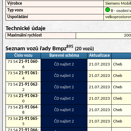
Výrobce
Siemens Mobil
Typ vozu
B - osobní v
Uspořádání
velkoprostoro
Technické údaje
Maximální rychlost
20
895
Seznam vozů řady Bmpz
(20 vozů)
Číslo vozu
Barevné schéma
Aktualizace
73 54
21-91 060
-
ČD najbrt 2
21.07.2023
Cheb
6
73 54
21-91 061
-
ČD najbrt 2
21.07.2023
Cheb
4
73 54
21-91 062
-
ČD najbrt 2
21.07.2023
Cheb
2
73 54
21-91 063
-
ČD najbrt 2
21.07.2023
Cheb
0
73 54
21-91 064
-
ČD najbrt 2
21.07.2023
Cheb
8
73 54
21-91 065
-
ČD najbrt 2
21.07.2023
Cheb
5
73 54
21-91 066
-