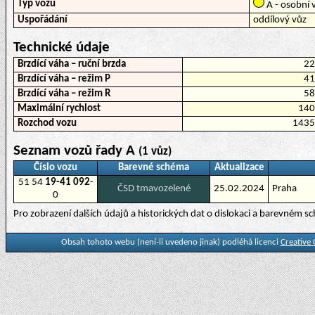
Typ vozu
A - osobní v
Uspořádání
oddílový vůz
Technické údaje
Brzdící váha – ruční brzda
2
Brzdící váha – režim P
4
Brzdící váha – režim R
5
Maximální rychlost
14
Rozchod vozu
143
Seznam vozů řady A
(1 vůz)
Číslo vozu
Barevné schéma
Aktualizace
51 54
19-41 092
-
ČSD tmavozelené
25.02.2024
Praha
0
Pro zobrazení dalších údajů a historických dat o dislokaci a barevném 
Obsah tohoto webu (není-li uvedeno jinak) podléhá licenci
Creative