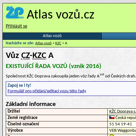
Atlas vozů.cz
Přihlásit se
Atlas vozů
Nacházíte se zde:
Atlas vozů
>
KZC
> A
Vůz
CZ
-
KZC
A
EXISTUJÍCÍ ŘADA VOZŮ (vznik 2016)
149
Společnost KŽC Doprava zakoupila jeden vůz řady A
od Českých drah
Zapoj se i ty!
Formulář pro přidání/editaci vozu této řady
Základní informace
Držitel
KŽC Doprava s.
Země registrace
Česká repub
Číselné označení
51 54 19-41
Výrobce
VEB Waggonba