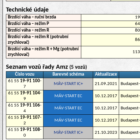
Technické údaje
Brzdící váha – ruční brzda
1
Brzdící váha – režim P
6
Brzdící váha – režim R
8
Brzdící váha – režim R (potrubní
8
zrychlovač)
Brzdící váha – režim R + Mg (potrubní
11
zrychlovač)
Seznam vozů řady Amz
(5 vozů)
Číslo vozu
Barevné schéma
Aktualizace
61 55
19-91 100
-
MÁV-START IC+
21.09.2021
Budapest-
7
61 55
19-91 104
-
MÁV-START EC
10.12.2017
Budapest-
9
61 55
19-91 106
-
MÁV-START EC
10.12.2017
Budapest-
4
61 55
19-91 107
-
MÁV-START EC
10.12.2017
Budapest-
2
61 55
19-91 108
-
MÁV-START IC+
21.10.2023
Budapest-
0