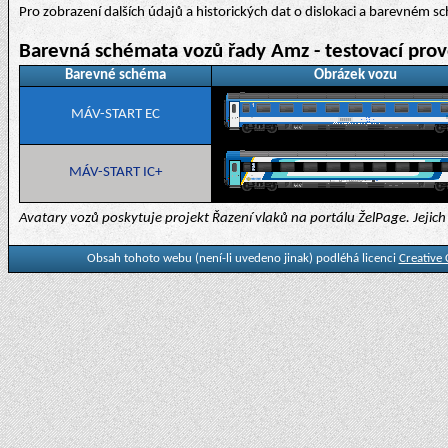
Pro zobrazení dalších údajů a historických dat o dislokaci a barevném 
Barevná schémata vozů řady Amz - testovací prov
Barevné schéma
Obrázek vozu
MÁV-START EC
MÁV-START IC+
Avatary vozů poskytuje projekt Řazení vlaků na portálu ŽelPage. Jejich p
Obsah tohoto webu (není-li uvedeno jinak) podléhá licenci
Creative