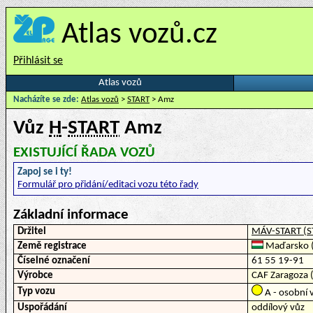
Atlas vozů.cz
Přihlásit se
Atlas vozů
Nacházíte se zde:
Atlas vozů
>
START
> Amz
Vůz
H
-
START
Amz
EXISTUJÍCÍ ŘADA VOZŮ
Zapoj se i ty!
Formulář pro přidání/editaci vozu této řady
Základní informace
Držitel
MÁV-START (S
Země registrace
Maďarsko (č
Číselné označení
61 55 19-91
Výrobce
CAF Zaragoza 
Typ vozu
A - osobní v
Uspořádání
oddílový vůz