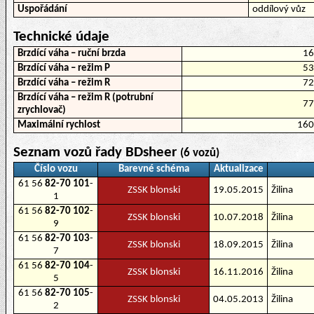
Uspořádání
oddílový vůz
Technické údaje
Brzdící váha – ruční brzda
1
Brzdící váha – režim P
5
Brzdící váha – režim R
7
Brzdící váha – režim R (potrubní
7
zrychlovač)
Maximální rychlost
16
Seznam vozů řady BDsheer
(6 vozů)
Číslo vozu
Barevné schéma
Aktualizace
61 56
82-70 101
-
ZSSK blonski
19.05.2015
Žilina
1
61 56
82-70 102
-
ZSSK blonski
10.07.2018
Žilina
9
61 56
82-70 103
-
ZSSK blonski
18.09.2015
Žilina
7
61 56
82-70 104
-
ZSSK blonski
16.11.2016
Žilina
5
61 56
82-70 105
-
ZSSK blonski
04.05.2013
Žilina
2