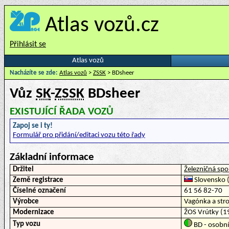
Atlas vozů.cz
Přihlásit se
Atlas vozů
Nacházíte se zde:
Atlas vozů
>
ZSSK
> BDsheer
Vůz
SK
-
ZSSK
BDsheer
EXISTUJÍCÍ ŘADA VOZŮ
Zapoj se i ty!
Formulář pro přidání/editaci vozu této řady
Základní informace
Držitel
Železničná spo
Země registrace
Slovensko (
Číselné označení
61 56 82-70
Výrobce
Vagónka a str
Modernizace
ŽOS Vrútky (1
Typ vozu
BD - osobní