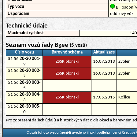
Typ vozu
B - osobní v
Uspořádání
oddílový vůz
Technické údaje
Maximální rychlost
14
Seznam vozů řady Bgee
(5 vozů)
Číslo vozu
Barevné schéma
Aktualizace
51 56
20-30 001
-
ZSSK blonski
16.07.2013
Zvolen
9
51 56
20-30 002
-
ZSSK blonski
16.07.2013
Zvolen
7
51 56
20-30 003
-
5
51 56
20-30 004
-
ZSSK blonski
19.05.2015
Košice
3
51 56
20-30 005
-
0
Pro zobrazení dalších údajů a historických dat o dislokaci a barevném 
Obsah tohoto webu (není-li uvedeno jinak) podléhá licenci
Creative