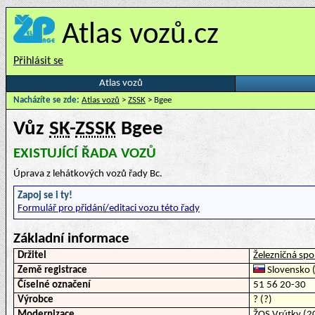
Atlas vozů.cz
Přihlásit se
Atlas vozů
Nacházíte se zde:
Atlas vozů
>
ZSSK
> Bgee
Vůz
SK
-
ZSSK
Bgee
EXISTUJÍCÍ ŘADA VOZŮ
Úprava z lehátkových vozů řady Bc.
Zapoj se i ty!
Formulář pro přidání/editaci vozu této řady
Základní informace
Držitel
Železničná spo
Země registrace
Slovensko (
Číselné označení
51 56 20-30
Výrobce
? (?)
Modernizace
ŽOS Vrútky (