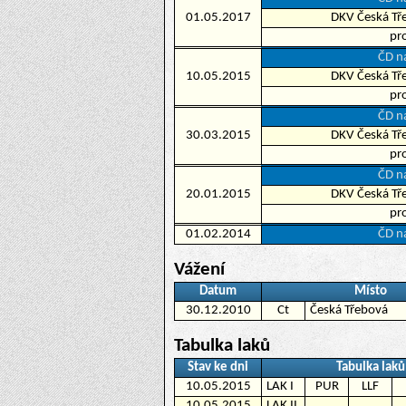
01.05.2017
DKV Česká Tře
pr
ČD na
10.05.2015
DKV Česká Tře
pr
ČD na
30.03.2015
DKV Česká Tře
pr
ČD na
20.01.2015
DKV Česká Tře
pr
01.02.2014
ČD na
Vážení
Datum
Místo
30.12.2010
Ct
Česká Třebová
Tabulka laků
Stav ke dni
Tabulka laků
10.05.2015
LAK I
PUR
LLF
10.05.2015
LAK II