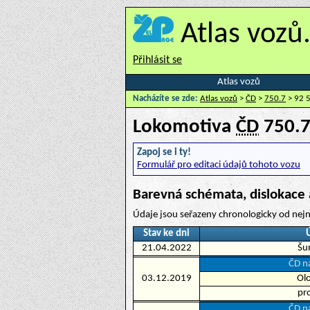
Atlas vozů
Přihlásit se
Atlas vozů
Nacházíte se zde:
Atlas vozů
>
ČD
>
750.7
> 92 
Lokomotiva
ČD
750.
Zapoj se i ty!
Formulář pro editaci údajů tohoto vozu
Barevná schémata, dislokace 
Údaje jsou seřazeny chronologicky od nejn
Stav ke dni
21.04.2022
Šu
ČD na
03.12.2019
Ol
pr
ČD na