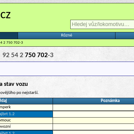
.cz
Různé
54 2 750 702-3
7
92 54 2
750 702
-3
a stav vozu
ovějšího po nejstarší.
Údaj
Poznámka
mperk
jbrt 1.2
omouc
ovozní
jbrt 1.2