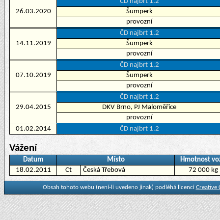
ČD najbrt 1.2
26.03.2020
Šumperk
provozní
ČD najbrt 1.2
14.11.2019
Šumperk
provozní
ČD najbrt 1.2
07.10.2019
Šumperk
provozní
ČD najbrt 1.2
29.04.2015
DKV Brno, PJ Maloměřice
provozní
01.02.2014
ČD najbrt 1.2
Vážení
Datum
Místo
Hmotnost vo
18.02.2011
Ct
Česká Třebová
72 000 kg
Obsah tohoto webu (není-li uvedeno jinak) podléhá licenci
Creative