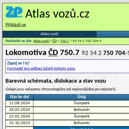
Atlas vozů.cz
Přihlásit se
Atlas vozů
Nacházíte se zde:
Atlas vozů
>
ČD
>
750.7
> 92 54 2 750 704-9
Lokomotiva
ČD
750.7
92 54 2
750 704
-
Zapoj se i ty!
Formulář pro editaci údajů tohoto vozu
Barevná schémata, dislokace a stav vozu
Údaje jsou seřazeny chronologicky od nejnovějšího po nejstarší.
Stav ke dni
Údaj
11.06.2024
Šumperk
26.05.2024
Bohumín
25.02.2024
Šumperk
31.10.2023
Bohumín