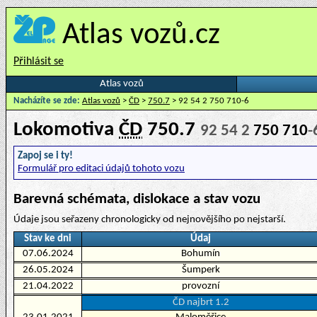
Atlas vozů.cz
Přihlásit se
Atlas vozů
Nacházíte se zde:
Atlas vozů
>
ČD
>
750.7
> 92 54 2 750 710-6
Lokomotiva
ČD
750.7
92 54 2
750 710
-
Zapoj se i ty!
Formulář pro editaci údajů tohoto vozu
Barevná schémata, dislokace a stav vozu
Údaje jsou seřazeny chronologicky od nejnovějšího po nejstarší.
Stav ke dni
Údaj
07.06.2024
Bohumín
26.05.2024
Šumperk
21.04.2022
provozní
ČD najbrt 1.2