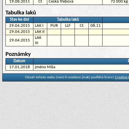
19.08.2011
Ct
Česká Třebová
72 000 kg
Tabulka laků
Stav ke dni
Tabulka laků
29.04.2015
LAK I
PUR
LLF
Ct
08.11
29.04.2015
LAK II
LAK
29.04.2015
III
Poznámky
Datum
17.01.2018
jméno Míša
Obsah tohoto webu (není-li uvedeno jinak) podléhá licenci
Creative