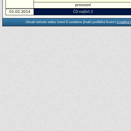
provozní
01.02.2014
ČD najbrt 2
Obsah tohoto webu (není-li uvedeno jinak) podléhá licenci
Creative