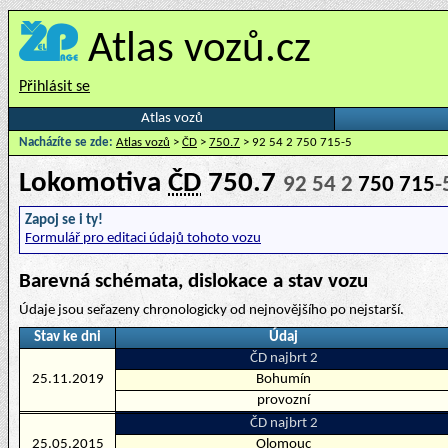
Atlas vozů.cz
Přihlásit se
Atlas vozů
Nacházíte se zde:
Atlas vozů
>
ČD
>
750.7
> 92 54 2 750 715-5
Lokomotiva
ČD
750.7
92 54 2
750 715
-
Zapoj se i ty!
Formulář pro editaci údajů tohoto vozu
Barevná schémata, dislokace a stav vozu
Údaje jsou seřazeny chronologicky od nejnovějšího po nejstarší.
Stav ke dni
Údaj
ČD najbrt 2
25.11.2019
Bohumín
provozní
ČD najbrt 2
25.05.2015
Olomouc