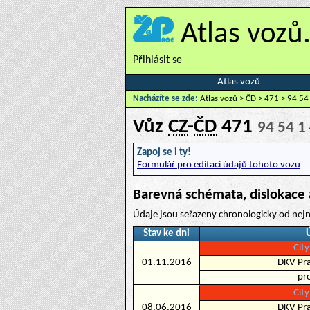
Atlas vozů
Přihlásit se
Atlas vozů
Nacházíte se zde:
Atlas vozů
>
ČD
>
471
> 94 54
Vůz
CZ
-
ČD
471
94 54 1
Zapoj se i ty!
Formulář pro editaci údajů tohoto vozu
Barevná schémata, dislokace 
Údaje jsou seřazeny chronologicky od nejn
Stav ke dni
City
01.11.2016
DKV Pra
pr
City
08.06.2016
DKV Pra