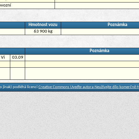
ovozní
Hmotnost vozu
Poznámka
63 900 kg
Poznámka
Vi
03.09
 jinak) podléhá licenci
Creative Commons Uveďte autora-Neužívejte dílo komerčně-N