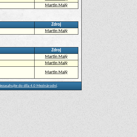
Martin Malý
Zdroj
Martin Malý
Zdroj
Martin Malý
Martin Malý
Martin Malý
ezasahujte do díla 4.0 Mezinárodní
.