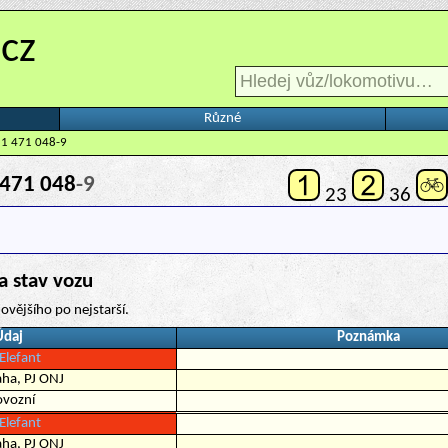
.cz
Různé
 1 471 048-9
471 048
-9
23
36
a stav vozu
ovějšího po nejstarší.
Údaj
Poznámka
Elefant
ha, PJ ONJ
ovozní
Elefant
ha, PJ ONJ