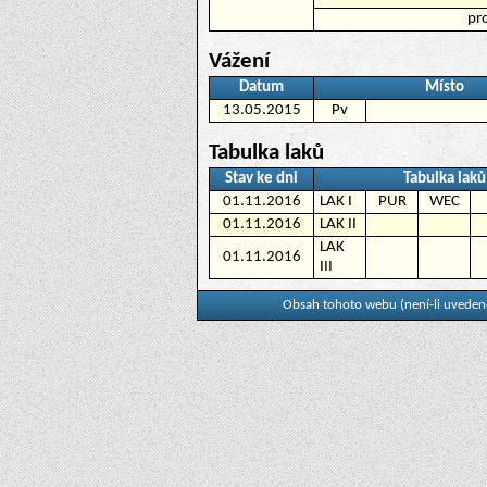
pr
Vážení
Datum
Místo
13.05.2015
Pv
Tabulka laků
Stav ke dni
Tabulka laků
01.11.2016
LAK I
PUR
WEC
01.11.2016
LAK II
LAK
01.11.2016
III
Obsah tohoto webu (není-li uvedeno