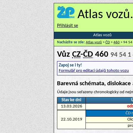
Atlas vozů
Přihlásit se
Atlas vozů
Nacházíte se zde:
Atlas vozů
>
ČD
>
460
> 94 54
Vůz
CZ
-
ČD
460
94 54 1
Zapoj se i ty!
Formulář pro editaci údajů tohoto vozu
Barevná schémata, dislokace 
Údaje jsou seřazeny chronologicky od nejn
Stav ke dni
13.03.2026
od
ČD n
22.10.2019
Ol
pr