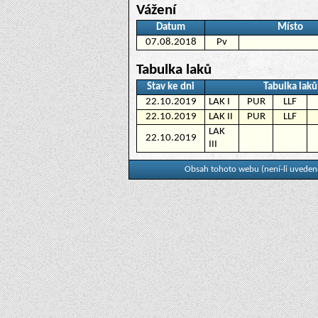
Vážení
Datum
Místo
07.08.2018
Pv
Tabulka laků
Stav ke dni
Tabulka laků
22.10.2019
LAK I
PUR
LLF
22.10.2019
LAK II
PUR
LLF
LAK
22.10.2019
III
Obsah tohoto webu (není-li uvedeno