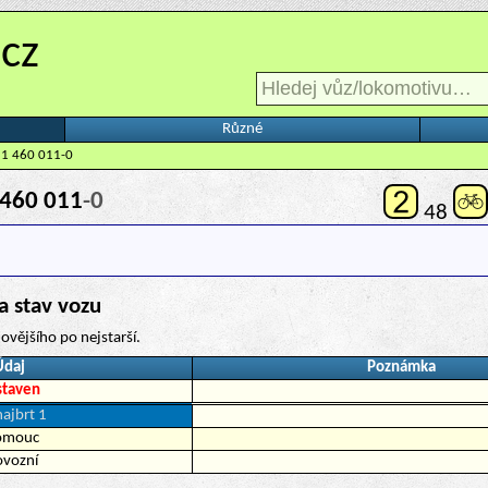
.cz
Různé
 1 460 011-0
460 011
-0
48
a stav vozu
ovějšího po nejstarší.
Údaj
Poznámka
staven
ajbrt 1
omouc
ovozní