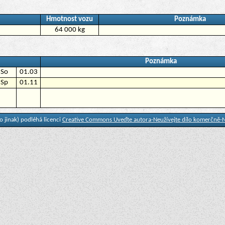
Hmotnost vozu
Poznámka
64 000 kg
Poznámka
So
01.03
Sp
01.11
 jinak) podléhá licenci
Creative Commons Uveďte autora-Neužívejte dílo komerčně-N