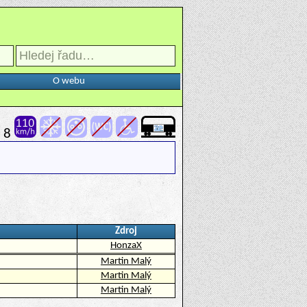
O webu
8
Zdroj
HonzaX
Martin Malý
Martin Malý
Martin Malý