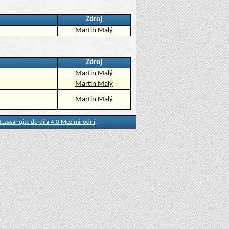
Zdroj
Martin Malý
Zdroj
Martin Malý
Martin Malý
Martin Malý
ezasahujte do díla 4.0 Mezinárodní
.