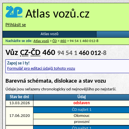
Atlas vozů.cz
Přihlásit se
Atlas vozů
Nacházíte se zde:
Atlas vozů
>
ČD
>
460
> 94 54 1 460 012-8
Vůz
CZ
-
ČD
460
94 54 1
460 012
-8
Zapoj se i ty!
Formulář pro editaci údajů tohoto vozu
Barevná schémata, dislokace a stav vozu
Údaje jsou seřazeny chronologicky od nejnovějšího po nejstarší.
Stav ke dni
Údaj
13.03.2026
odstaven
ČD najbrt 1
17.06.2020
Olomouc
provozní
ČD najbrt 1