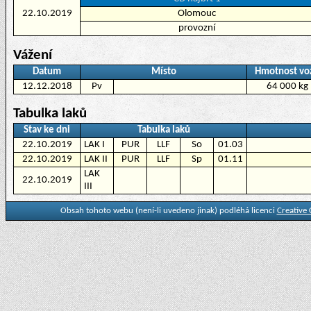
22.10.2019
Olomouc
provozní
Vážení
Datum
Místo
Hmotnost vo
12.12.2018
Pv
64 000 kg
Tabulka laků
Stav ke dni
Tabulka laků
22.10.2019
LAK I
PUR
LLF
So
01.03
22.10.2019
LAK II
PUR
LLF
Sp
01.11
LAK
22.10.2019
III
Obsah tohoto webu (není-li uvedeno jinak) podléhá licenci
Creative