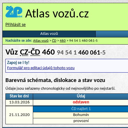
Atlas vozů.cz
Přihlásit se
Atlas vozů
Nacházíte se zde:
Atlas vozů
>
ČD
>
460
> 94 54 1 460 061-5
Vůz
CZ
-
ČD
460
94 54 1
460 061
-5
Zapoj se i ty!
Formulář pro editaci údajů tohoto vozu
Barevná schémata, dislokace a stav vozu
Údaje jsou seřazeny chronologicky od nejnovějšího po nejstarší.
Stav ke dni
Údaj
13.03.2026
odstaven
ČD najbrt 1
21.11.2020
Bohumín
provozní