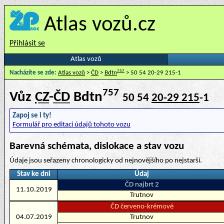
Atlas vozů.cz
Přihlásit se
Atlas vozů
757
Nacházíte se zde:
Atlas vozů
>
ČD
>
Bdtn
> 50 54 20-29 215-1
757
Vůz
CZ
-
ČD
Bdtn
50 54
20-29 215
-1
Zapoj se i ty!
Formulář pro editaci údajů tohoto vozu
Barevná schémata, dislokace a stav vozu
Údaje jsou seřazeny chronologicky od nejnovějšího po nejstarší.
Stav ke dni
Údaj
ČD najbrt 2
11.10.2019
Trutnov
ČD červeno-krémové
04.07.2019
Trutnov