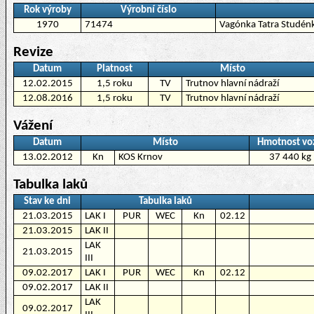
Rok výroby
Výrobní číslo
1970
71474
Vagónka Tatra Studén
Revize
Datum
Platnost
Místo
12.02.2015
1,5 roku
TV
Trutnov hlavní nádraží
12.08.2016
1,5 roku
TV
Trutnov hlavní nádraží
Vážení
Datum
Místo
Hmotnost vo
13.02.2012
Kn
KOS Krnov
37 440 kg
Tabulka laků
Stav ke dni
Tabulka laků
21.03.2015
LAK I
PUR
WEC
Kn
02.12
21.03.2015
LAK II
LAK
21.03.2015
III
09.02.2017
LAK I
PUR
WEC
Kn
02.12
09.02.2017
LAK II
LAK
09.02.2017