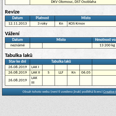
DKV Olomouc, DST Osoblaha
Revize
Datum
Platnost
Místo
12.11.2013
3 roky
Kn
KOS Krnov
Vážení
Datum
Místo
Hmotnost vo
neznámé
13 200 kg
Tabulka laků
Stav ke dni
Tabulka laků
26.08.2019
LAK I
26.08.2019
LAK II
S
LLF
Kn
06.05
LAK
26.08.2019
III
Obsah tohoto webu (není-li uvedeno jinak) podléhá licenci
Creative