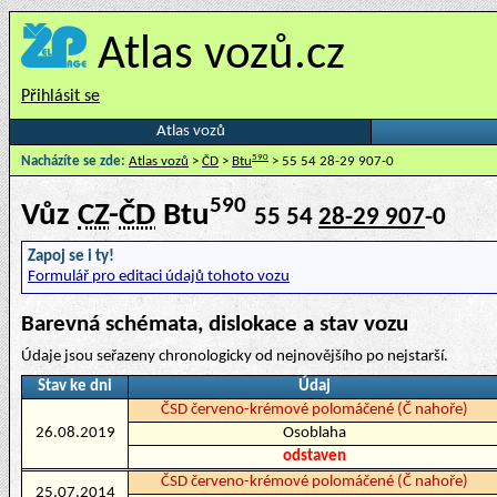
Atlas vozů.cz
Přihlásit se
Atlas vozů
590
Nacházíte se zde:
Atlas vozů
>
ČD
>
Btu
> 55 54 28-29 907-0
590
Vůz
CZ
-
ČD
Btu
55 54
28-29 907
-0
Zapoj se i ty!
Formulář pro editaci údajů tohoto vozu
Barevná schémata, dislokace a stav vozu
Údaje jsou seřazeny chronologicky od nejnovějšího po nejstarší.
Stav ke dni
Údaj
ČSD červeno-krémové polomáčené (Č nahoře)
26.08.2019
Osoblaha
odstaven
ČSD červeno-krémové polomáčené (Č nahoře)
25.07.2014