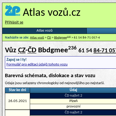
Atlas vozů.cz
Přihlásit se
Atlas vozů
236
Nacházíte se zde:
Atlas vozů
>
ČD
>
Bbdgmee
> 61 54 84-71 057-4
236
Vůz
CZ
-
ČD
Bbdgmee
61 54
84-71 05
Zapoj se i ty!
Formulář pro editaci údajů tohoto vozu
Barevná schémata, dislokace a stav vozu
Údaje jsou seřazeny chronologicky od nejnovějšího po nejstarší.
Stav ke dni
Údaj
ČD najbrt 2
26.05.2021
Plzeň
provozní
ČD najbrt 2