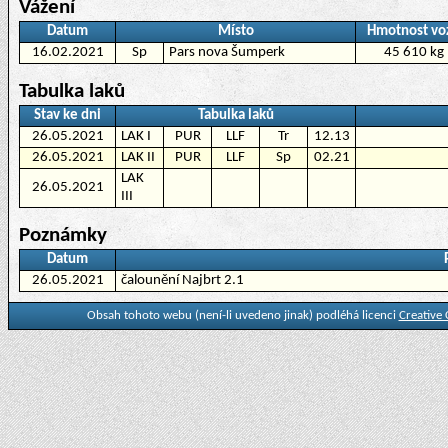
Vážení
Datum
Místo
Hmotnost vo
16.02.2021
Sp
Pars nova Šumperk
45 610 kg
Tabulka laků
Stav ke dni
Tabulka laků
26.05.2021
LAK I
PUR
LLF
Tr
12.13
26.05.2021
LAK II
PUR
LLF
Sp
02.21
LAK
26.05.2021
III
Poznámky
Datum
26.05.2021
čalounění Najbrt 2.1
Obsah tohoto webu (není-li uvedeno jinak) podléhá licenci
Creative