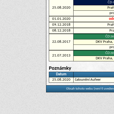
ČD n
25.08.2020
Prah
pr
01.01.2020
od
09.12.2018
Prah
08.12.2018
Pra
ČD ze
22.08.2017
DKV Praha, 
pr
ČD ze
21.07.2013
DKV Praha, 
Poznámky
Datum
25.08.2020
čalounění Aufeer
Obsah tohoto webu (není-li uvedeno