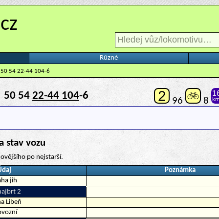
.cz
Různé
 50 54 22-44 104-6
5
50 54
22-44 104
-6
96
8
a stav vozu
ovějšího po nejstarší.
Údaj
Poznámka
ha jih
ajbrt 2
a Libeň
ovozní