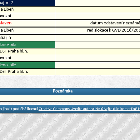
ajbrt 2
a Libeň
ovozní
staven
datum odstavení neznám
a Libeň
redislokace k GVD 2018/20
ha jih
leno-bílé
DST Praha hl.n.
ovozní
leno-bílé
DST Praha hl.n.
Poznámka
 jinak) podléhá licenci
Creative Commons Uveďte autora-Neužívejte dílo komerčně-N