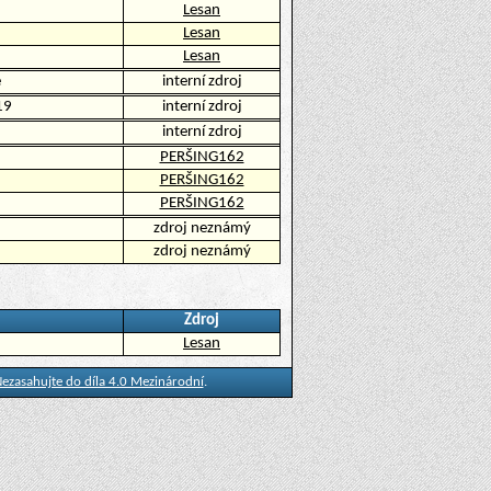
Lesan
Lesan
Lesan
é
interní zdroj
19
interní zdroj
interní zdroj
PERŠING162
PERŠING162
PERŠING162
zdroj neznámý
zdroj neznámý
Zdroj
Lesan
ezasahujte do díla 4.0 Mezinárodní
.