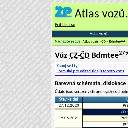
Atlas vozů
Přihlásit se
Atlas vozů
275
Nacházíte se zde:
Atlas vozů
>
ČD
>
Bdmtee
>
27
Vůz
CZ
-
ČD
Bdmtee
Zapoj se i ty!
Formulář pro editaci údajů tohoto vozu
Barevná schémata, dislokace 
Údaje jsou seřazeny chronologicky od nejn
Stav ke dni
27.12.2023
Pra
ČD n
19.06.2021
Prah
pr