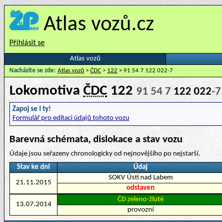
Atlas vozů.cz
Přihlásit se
Atlas vozů
Nacházíte se zde:
Atlas vozů
>
ČDC
>
122
> 91 54 7 122 022-7
Lokomotiva
ČDC
122
91 54 7
122 022
-7
Zapoj se i ty!
Formulář pro editaci údajů tohoto vozu
Barevná schémata, dislokace a stav vozu
Údaje jsou seřazeny chronologicky od nejnovějšího po nejstarší.
Stav ke dni
Údaj
SOKV Ústí nad Labem
21.11.2015
odstaven
ČD zeleno-žluté
13.07.2014
provozní