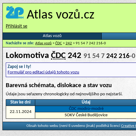
Atlas vozů.cz
Přihlásit se
Atlas vozů
Nacházíte se zde:
Atlas vozů
>
ČDC
>
242
> 91 54 7 242 216-0
Lokomotiva
ČDC
242
91 54 7
242 216
-0
Zapoj se i ty!
Formulář pro editaci údajů tohoto vozu
Barevná schémata, dislokace a stav vozu
Údaje jsou seřazeny chronologicky od nejnovějšího po nejstarší.
Stav ke dni
Údaj
ČDC modro-modré
22.11.2024
SOKV České Budějovice
Obsah tohoto webu (není-li uvedeno jinak) podléhá licenci
Creative