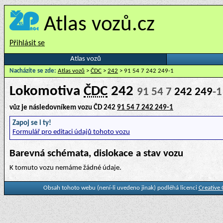
Atlas vozů.cz
Přihlásit se
Atlas vozů
Nacházíte se zde:
Atlas vozů
>
ČDC
>
242
> 91 54 7 242 249-1
Lokomotiva
ČDC
242
91 54 7
242 249
-1
vůz je následovníkem vozu ČD 242
91 54 7 242 249-1
Zapoj se i ty!
Formulář pro editaci údajů tohoto vozu
Barevná schémata, dislokace a stav vozu
K tomuto vozu nemáme žádné údaje.
Obsah tohoto webu (není-li uvedeno jinak) podléhá licenci
Creative