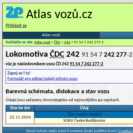
Atlas vozů.cz
Přihlásit se
Atlas vozů
Nacházíte se zde:
Atlas vozů
>
ČDC
>
242
> 91 54 7 242 277-2
Lokomotiva
ČDC
242
91 54 7
242 277
-2
vůz je následovníkem vozu ČD 242
91 54 7 242 277-2
Zapoj se i ty!
Formulář pro editaci údajů tohoto vozu
Barevná schémata, dislokace a stav vozu
Údaje jsou seřazeny chronologicky od nejnovějšího po nejstarší.
Stav ke dni
Údaj
ČDC modro-modré
22.11.2024
SOKV České Budějovice
Obsah tohoto webu (není-li uvedeno jinak) podléhá licenci
Creative