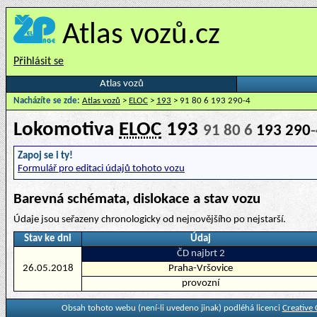
Atlas vozů.cz
Přihlásit se
Atlas vozů
Nacházíte se zde:
Atlas vozů
>
ELOC
>
193
> 91 80 6 193 290-4
Lokomotiva
ELOC
193
91 80 6
193 290
Zapoj se i ty!
Formulář pro editaci údajů tohoto vozu
Barevná schémata, dislokace a stav vozu
Údaje jsou seřazeny chronologicky od nejnovějšího po nejstarší.
Stav ke dni
Údaj
ČD najbrt 2
26.05.2018
Praha-Vršovice
provozní
Obsah tohoto webu (není-li uvedeno jinak) podléhá licenci
Creative