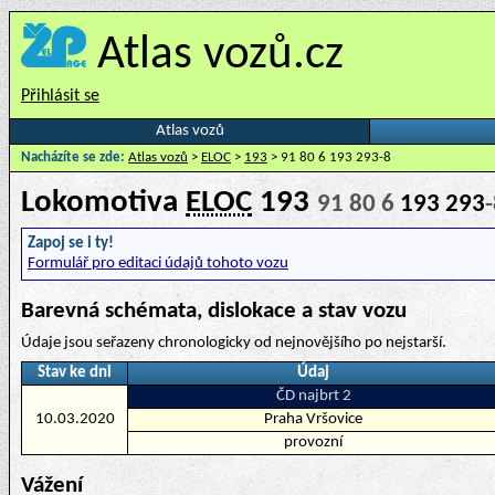
Atlas vozů.cz
Přihlásit se
Atlas vozů
Nacházíte se zde:
Atlas vozů
>
ELOC
>
193
> 91 80 6 193 293-8
Lokomotiva
ELOC
193
91 80 6
193 293
Zapoj se i ty!
Formulář pro editaci údajů tohoto vozu
Barevná schémata, dislokace a stav vozu
Údaje jsou seřazeny chronologicky od nejnovějšího po nejstarší.
Stav ke dni
Údaj
ČD najbrt 2
10.03.2020
Praha Vršovice
provozní
Vážení