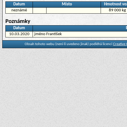
Datum
Místo
Hmotnost vo
neznámé
89 000 kg
Poznámky
Datum
10.03.2020
jméno František
Obsah tohoto webu (není-li uvedeno jinak) podléhá licenci
Creative