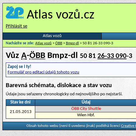
Atlas vozů.cz
Přihlásit se
Atlas vozů
Nacházíte se zde:
Atlas vozů
>
ÖBB
>
Bmpz-dl
> 50 81 26-33 090-3
Vůz
A
-
ÖBB
Bmpz-dl
50 81
26-33 090
-3
Zapoj se i ty!
Formulář pro editaci údajů tohoto vozu
Barevná schémata, dislokace a stav vozu
Údaje jsou seřazeny chronologicky od nejnovějšího po nejstarší.
Stav ke dni
Údaj
ÖBB City Shuttle
21.05.2013
Wien Hbf.
Obsah tohoto webu (není-li uvedeno jinak) podléhá licenci
Creative