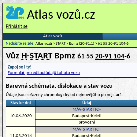
Atlas vozů.cz
Přihlásit se
Atlas vozů
Nacházíte se zde:
Atlas vozů
>
START
>
Bpmz (20-91.1)
> 61 55 20-91 104-6
Vůz
H
-
START
Bpmz
61 55
20-91 104
-6
Zapoj se i ty!
Formulář pro editaci údajů tohoto vozu
Barevná schémata, dislokace a stav vozu
Údaje jsou seřazeny chronologicky od nejnovějšího po nejstarší.
Stav ke dni
Údaj
MÁV-START IC+
10.08.2020
Budapest-Keleti
provozní
MÁV-START IC+
11.03.2018
Budapest-Keleti