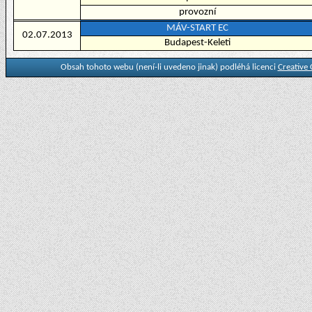
provozní
MÁV-START EC
02.07.2013
Budapest-Keleti
Obsah tohoto webu (není-li uvedeno jinak) podléhá licenci
Creative