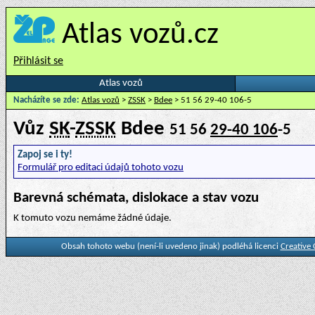
Atlas vozů.cz
Přihlásit se
Atlas vozů
Nacházíte se zde:
Atlas vozů
>
ZSSK
>
Bdee
> 51 56 29-40 106-5
Vůz
SK
-
ZSSK
Bdee
51 56
29-40 106
-5
Zapoj se i ty!
Formulář pro editaci údajů tohoto vozu
Barevná schémata, dislokace a stav vozu
K tomuto vozu nemáme žádné údaje.
Obsah tohoto webu (není-li uvedeno jinak) podléhá licenci
Creative