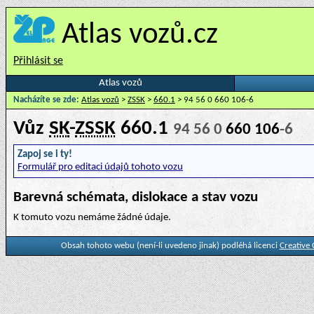
Atlas vozů.cz
Přihlásit se
Atlas vozů
Nacházíte se zde:
Atlas vozů
>
ZSSK
>
660.1
> 94 56 0 660 106-6
Vůz
SK
-
ZSSK
660.1
94 56 0
660 106
-6
Zapoj se i ty!
Formulář pro editaci údajů tohoto vozu
Barevná schémata, dislokace a stav vozu
K tomuto vozu nemáme žádné údaje.
Obsah tohoto webu (není-li uvedeno jinak) podléhá licenci
Creative