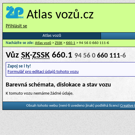
Atlas vozů.cz
Přihlásit se
Atlas vozů
Nacházíte se zde:
Atlas vozů
>
ZSSK
>
660.1
> 94 56 0 660 111-6
Vůz
SK
-
ZSSK
660.1
94 56 0
660 111
-6
Zapoj se i ty!
Formulář pro editaci údajů tohoto vozu
Barevná schémata, dislokace a stav vozu
K tomuto vozu nemáme žádné údaje.
Obsah tohoto webu (není-li uvedeno jinak) podléhá licenci
Creative