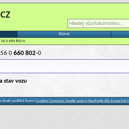
.cz
Různé
 56 0 660 802-0
 56 0
660 802
-0
a stav vozu
 jinak) podléhá licenci
Creative Commons Uveďte autora-Neužívejte dílo komerčně-N