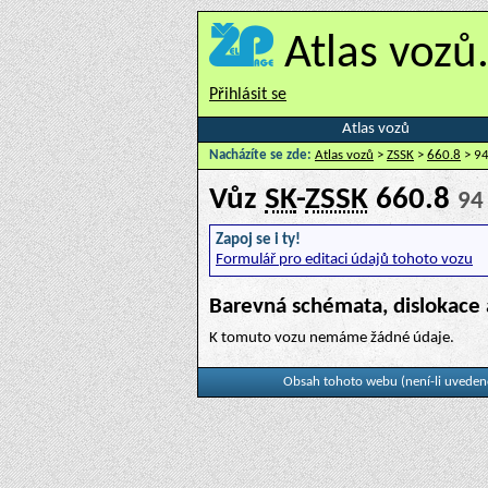
Atlas vozů
Přihlásit se
Atlas vozů
Nacházíte se zde:
Atlas vozů
>
ZSSK
>
660.8
> 94
Vůz
SK
-
ZSSK
660.8
94
Zapoj se i ty!
Formulář pro editaci údajů tohoto vozu
Barevná schémata, dislokace 
K tomuto vozu nemáme žádné údaje.
Obsah tohoto webu (není-li uvedeno