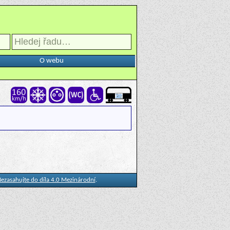
O webu
ezasahujte do díla 4.0 Mezinárodní
.