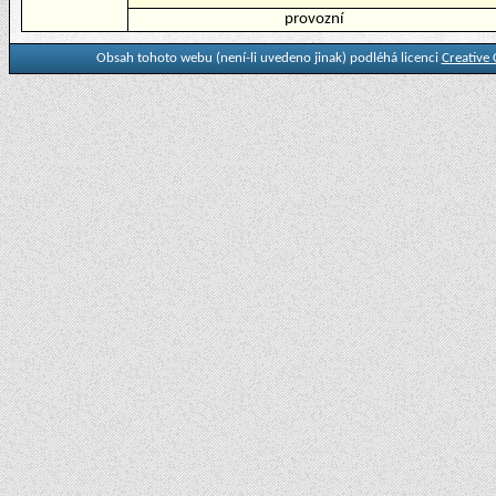
provozní
Obsah tohoto webu (není-li uvedeno jinak) podléhá licenci
Creative