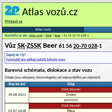
Atlas vozů.cz
Přihlásit se
Atlas vozů
Nacházíte se zde:
Atlas vozů
>
ZSSK
>
Beer
> 61 56 20-70 028-1
Vůz
SK
-
ZSSK
Beer
61 56
20-70 028
-1
Zapoj se i ty!
Formulář pro editaci údajů tohoto vozu
Barevná schémata, dislokace a stav vozu
Údaje jsou seřazeny chronologicky od nejnovějšího po nejstarší.
Stav ke dni
Údaj
ZSSK blonski
18.08.2021
Zvolen
provozní
ZSSK blonski
29.07.2018
Žilina